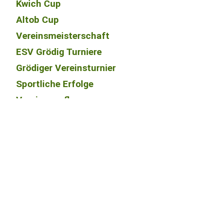
Kwich Cup
Altob Cup
Vereinsmeisterschaft
ESV Grödig Turniere
Grödiger Vereinsturnier
Sportliche Erfolge
Vereinsausflug
Chronik
Kontakt
Unsere aktuellsten Termine beim ESV
Grödig
Wir würden uns über Deine Teilnahme bzw. Besuch
sehr freuen!